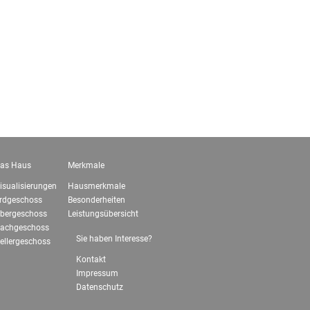
Labeca Quattro, Dormagen
Von-Lauff-Straße
as Haus
Merkmale
isualisierungen
Hausmerkmale
rdgeschoss
Besonderheiten
bergeschoss
Leistungsübersicht
achgeschoss
Sie haben Interesse?
ellergeschoss
Kontakt
Impressum
Datenschutz