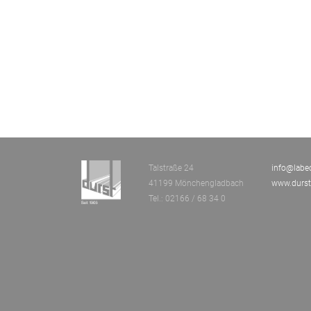
Labeca Neuss
La
Mühlenbachstraße
Talstraße 24
info@labe
41199 Mönchengladbach
www.durs
Tel.: 02166 / 68 34 0