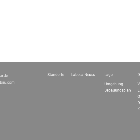
beca Due, Mönchengladbach
Labeca Tre, Kaarst
Wieselweg
Astrid-Lindgren-Straße
Standorte
Labeca Neuss
Lage
D
ca.de
tbau.com
Umgebung
V
Bebauungsplan
E
O
D
K